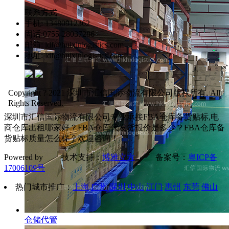
联系方式
手机: 13480912362
固话:0755-28037286
邮箱: ldf@huixinlogistics.com
地址: ldf@huixinlogistics.com
Copyright ? 2021 深圳市汇信国际物流有限公司版权所有. All
Rights Reserved.
深圳市汇信国际物流有限公司专业承接FBA仓库备货贴标,电
商仓库出租哪家好？FBA仓库代发货报价是多少？FBA仓库备
货贴标质量怎么样？欢迎咨询！
Powered by 技术支持：
博雅立方
备案号：
粤ICP备
17006109号
热门城市推广：
上海
广州
深圳
中山
江门
惠州
东莞
佛山
仓储代管