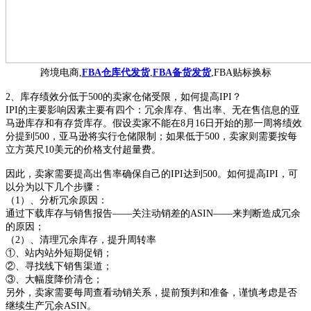
跨境电商,
FBA仓库代发货
,
FBA备货发货
,FBA贴标换标
2、库存绩效分低于500的卖家仓储受限，如何提高IPI？
IPI的主要影响因素主要有四个：冗余库存、售出率、无在售信息的亚
马逊库存和有存货库存。假设卖家不能在8月16日开始的那一周将绩效
分提到500，亚马逊将实行仓储限制；如果低于500，卖家则需要按每
立方英尺10美元的价格支付超量费。
因此，卖家需要提高出售率确保自己的
IPI达到500。如何提高IPI，可
以分为以下几个步骤：
（
1）、分析冗余原因：
通过下载库存与销售报告
——关注动销差的ASIN——来判断造成冗余
的原因；
（
2）、清理冗余库存，提升周转率
①、站内站外短期促销；
②、寻找线下销售渠道；
③、大幅度降价清仓；
另外，卖家需要每周查看动销关系，提前预判和准备，谨慎考虑是否
继续生产冗余
ASIN。