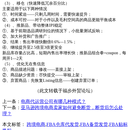
（
3）、移仓（快速降低冗余百分比）
主要适用于以下两种情况
①、时间紧迫——只剩几周时间，需要快速提升；
②、成本可控——对于小件以及毛利空间高的商品更能平衡成本
（
4）、推新品、带动整体IPI稳定
①、基于前期选品调研到位的情况下，小批量测试反响；
②、加大补货和广告推广；
③、结果：售出率很快翻倍0.6%—1.5%；
④、继续提升至2.5倍至3倍更安全
新品库存量占比高，短期内售出率增长快；推新品组合拳
+coupon，每
周开1—2天
（
5）、优化无在售信息
①、商品描述问题：修改——直接上架；
②、商品缺少资质：尽快提交——审核上架；
③、弃置商品：先恢复Listing信息——创建弃置订单；
（此文转载于福步外贸论坛）
上一条：
电商代运营公司有哪几种模式？
下一条：
亚马逊跨境电商卖家如何避免断货，断货后怎么处
理？
本文标签：
跨境电商
,
FBA仓库代发货
,
FBA备货发货
,
FBA贴标