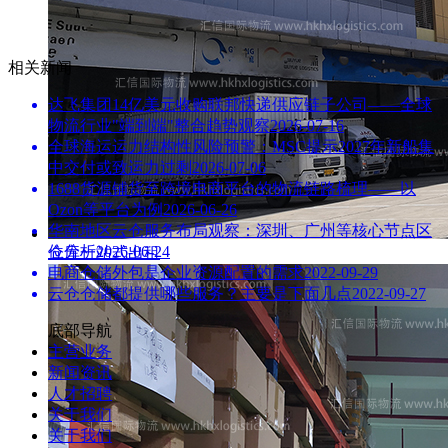
相关新闻
达飞集团14亿美元收购联邦快递供应链子公司——全球
物流行业"端到端"整合趋势观察
2026-07-16
全球海运运力结构性风险预警：MSC提示2027年新船集
中交付或致运力过剩
2026-07-06
1688货源铺货至跨境电商平台的物流链路梳理——以
Ozon等平台为例
2026-06-26
华南地区云仓服务布局观察：深圳、广州等核心节点区
位分析
2026-06-24
仓库一站式出租
电商仓储外包是企业资源配置的需求
2022-09-29
云仓仓储都提供哪些服务？主要是下面几点
2022-09-27
底部导航
主营业务
新闻资讯
人才招聘
关于我们
关于我们