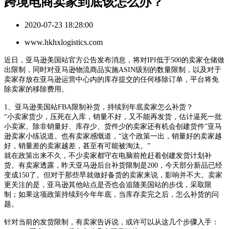
跨境电商卖家到底该怎么办？
2020-07-23 18:28:00
www.hkhxlogistics.com
近日，亚马逊美国站官方公告发布消息，将对
IPI低于500的卖家仓储做
出限制，同时对亚马逊物流商品实施ASIN级别的数量限制，以及对于
卖家存放在亚马逊运营中心内的库存提交的任何移除订单，平台将免
除卖家的移除费用。
1、亚马逊美国站FBA限制补货，持续到年底卖家怎么补货？
“小卖家货少，压死在入库，销量不好，又不能再发货，估计逼死一批
小卖家。除非销量好、库存少、货件少的卖家还有机会创建货件”亚马
逊卖家小练说道。也有卖家感慨道，“这个政策一出，销量好的卖家越
好，销量差的卖家越差，甚至有可能被淘汰。”
就在政策出来不久，不少卖家都守在电脑前抢赶着创建发货计划补
货。有卖家透露，昨天亚马逊后台补货限制是
200，今天部分新品已经
变成150了。但对于那些早就做好备货的卖家来说，影响并不大。卖家
更关注的是，亚马逊其他站点是否也会追随美国站的步伐，采取限
制；如果这项政策持续到今年年底，当库存卖完之后，怎么补货的问
题。
针对当前的发货限制，有卖家告诉说，或许可以从这几个步骤入手：