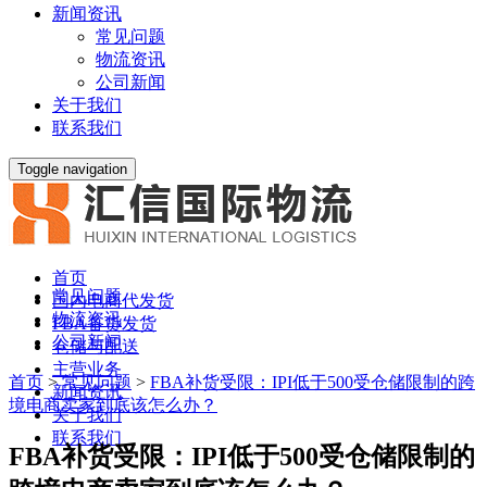
新闻资讯
常见问题
物流资讯
公司新闻
关于我们
联系我们
Toggle navigation
首页
常见问题
国内电商代发货
物流资讯
FBA备货发货
公司新闻
仓储与配送
主营业务
首页
>
常见问题
>
FBA补货受限：IPI低于500受仓储限制的跨
新闻资讯
境电商卖家到底该怎么办？
关于我们
联系我们
FBA补货受限：IPI低于500受仓储限制的