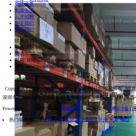
主营业务
新闻资讯
人才招聘
关于我们
关于我们
联系方式
手机: 13480912362
固话:0755-28037286
邮箱: ldf@huixinlogistics.com
地址: ldf@huixinlogistics.com
Copyright ? 2021 深圳市汇信国际物流有限公司版权所有. All Right
深圳市汇信国际物流有限公司专业承接FBA仓库备货贴标,电商
Powered by 技术支持：
博雅立方
备案号：
粤ICP备170
热门城市推广：
上海
广州
深圳
中山
江门
惠州
东莞
佛山