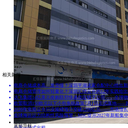
相关新闻
电商仓储成本高、发货慢？深圳平湖这家仓配中心给出新
电商仓储管理如何轻量化？深圳汇信云仓的12年实践给
达飞集团14亿美元收购联邦快递供应链子公司——全球物
欧盟取消150欧元以下小包免税政策7月1日正式落地—
2026年电商云仓行业规模预计突破2200亿元——市场
全球海运运力结构性风险预警：MSC提示2027年新船集
底部导航
仓库一站式出租