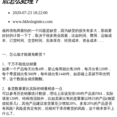
后怎么处理？
2020-07-23 18:22:00
www.hkhxlogistics.com
做跨境电商最怕的一个问题是缺货，因为缺货的损失有多大，那就要
好好的计算一下了，取决于很多商业因素，比如
利润、费用、运输成
本、订货时间、交货时间、实体库存、经营成本、资金成本
……
一、
怎么做才能
避免断货
？
1、
千万不能
低估销量
如果一个产品每天出售
4
件，那么每周就出售
2
8
件，每月出售
120
件，
每个季度就出售
360
件，每年就出售
1
440
件。
如若碰上
圣诞节和光明
节，这个数据会
成倍翻翻
。
2、备货数量要比实际的销量
稍
多
一点
可以参考
历史销量统计
数据
，理论上应该安排
100件产品发FBA，实际
请发120件。
特殊情况除外，比如
卖家出售的是重量以吨计的产品
(钢梁
或铅茶几)，其他产品建议发货量
至少
增加
20%。多发20%的产品是否
有风险?
风险
是
肯定
有的
，但相对于
库存断货
的风险，这个
根本算不上
什么了
。