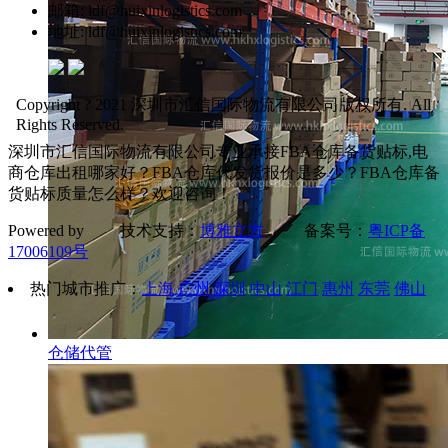
邮箱: ldf@huixinlogistics.com
地址: ldf@huixinlogistics.com
Copyright ? 2021 深圳市汇信国际物流有限公司版权所有. All
Rights Reserved.
深圳市汇信国际物流有限公司专业承接FBA仓库备货贴标,电
商仓库出租哪家好？FBA仓库代发货报价是多少？FBA仓库备
货贴标质量怎么样？欢迎咨询！
Powered by 技术支持：
博雅立方
备案号：
粤ICP备
17006109号
热门城市推广：
上海
广州
深圳
中山
江门
惠州
东莞
佛山
仓储代管