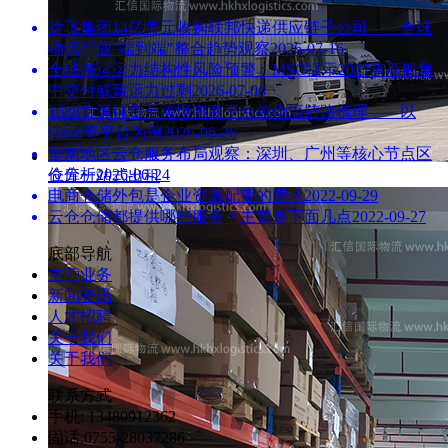
达飞集团14亿美元收购联邦快递供应链子公司——全球
物流行业"端到端"整合趋势观察
2026-07-16
全球海运运力结构性风险预警：MSC提示2027年新船集
中交付或致运力过剩
2026-07-06
1688货源铺货至跨境电商平台的物流链路梳理——以
Ozon等平台为例
2026-06-26
华南地区云仓服务布局观察：深圳、广州等核心节点区
位分析
2026-06-24
仓库一站式出租
电商仓储外包是企业资源配置的需求
2022-09-29
云仓仓储都提供哪些服务？主要是下面几点
2022-09-27
底部导航
主营业务
新闻资讯
人才招聘
关于我们
关于我们
联系方式
手机: 13480912362
固话:0755-28037286