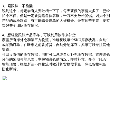
3、
紧跟踪，不偷懒
说到
这个，
肯定会有人
要吐槽
一下了
，每天
要做的事情太多了，已经
忙个不停
。但是一定要
提醒各位客服，
千万
不要放松警惕。因为个别
产品的放松跟踪，有可能错失爆单的大好机会。
还有
运营主管，
要
监
督
好
整个团队库存
情况
。
4、
想轻松
跟踪产品
库存，可以利用软件来补货
覆盖所有海外仓和第三方物流，准确反映每个
SKU库存状况，自动生
成采购订单，在旺季之前备好货，自动分配库存，卖家可以专注其他
渠道。
可以设置假的库存数据，同时可以系统自动补充库存数据。管理调仓
环节的延期可能风险，掌握物流仓储情况，即时补救。多仓（
FBA）
智能预警，根据所选不同物流时效计算货物需求量，降低货物积压，
防止断货。