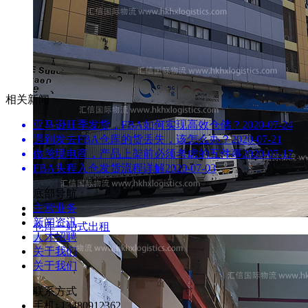
相关新闻
亚马逊旺季发货，FBA如何实现高效仓储？
2020-07-24
遇到发去FBA仓库的货丢失，该怎么办？
2020-07-21
做跨境电商，产品上架前必须考虑的五件事
2020-07-17
FBA头程入仓发货流程详解
2020-07-03
底部导航
主营业务
新闻资讯
仓库一站式出租
人才招聘
关于我们
关于我们
联系方式
手机: 13480912362