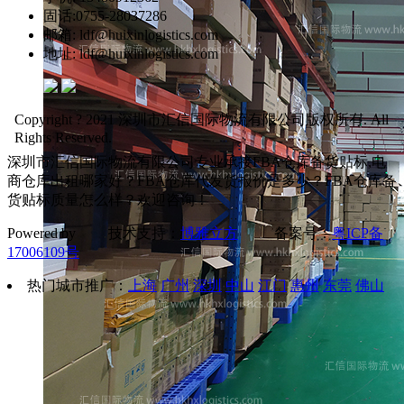
固话:0755-28037286
邮箱: ldf@huixinlogistics.com
地址: ldf@huixinlogistics.com
Copyright ? 2021 深圳市汇信国际物流有限公司版权所有. All
Rights Reserved.
深圳市汇信国际物流有限公司专业承接FBA仓库备货贴标,电
商仓库出租哪家好？FBA仓库代发货报价是多少？FBA仓库备
货贴标质量怎么样？欢迎咨询！
Powered by 技术支持：
博雅立方
备案号：
粤ICP备
17006109号
热门城市推广：
上海
广州
深圳
中山
江门
惠州
东莞
佛山