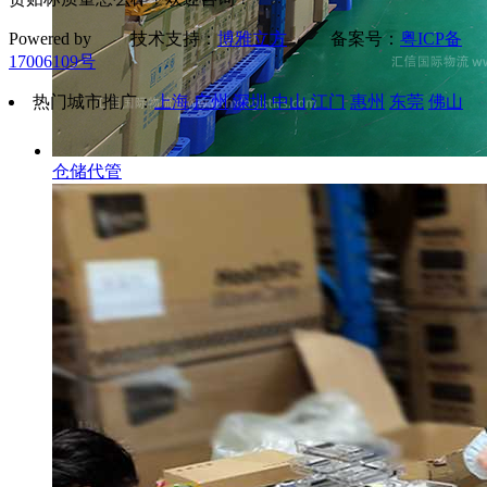
Powered by 技术支持：
博雅立方
备案号：
粤ICP备
17006109号
热门城市推广：
上海
广州
深圳
中山
江门
惠州
东莞
佛山
仓储代管