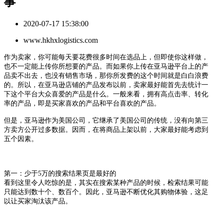
事
2020-07-17 15:38:00
www.hkhxlogistics.com
作为卖家，你可能每天要花费很多时间在选品上，但即使你这样做，
也不一定能上传你所想要的产品
。
而如果你上传在亚马逊平台上的产
品卖不出去，也没有销售市场，那你所发费的这个时间就是白白浪费
的。所以
，在
亚马逊
店铺的产品发布以前，卖家最好能
首先去统计一
下
这个平台
大众
喜爱的产品
是什么
。
一般
来看，拥有高点击率、转化
率的产品，即
是
买家喜欢的产品和平台喜欢的产品。
但是，亚马逊作为美国公司，
它
继承了美国公司的传统，没有向第三
方卖方公开过多数据。因而，在将商品上架以前，大家最好能考虑到
五个因素。
第一：
少于
5万的搜索结果页是最好的
看到这里令人吃惊的是，其实在搜索某种产品的时候，检索结果可能
只能达到数十个、数百个。因此，亚马逊不断优化其购物体验，这足
以让买家淘汰该产品。