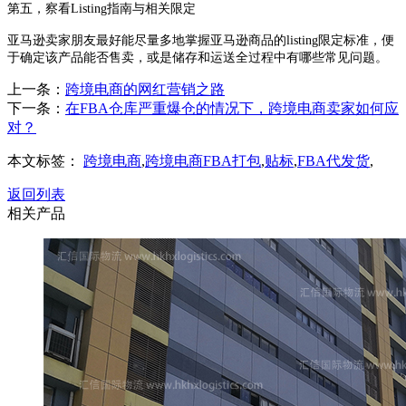
第五，
察看
Listing指南与相关限定
亚马逊
卖家朋友最好能尽量多地掌握亚马逊商品的
listing限定标准，便
于确定该产品能否售卖，或是储存和运送全过程中有哪些常见问题。
上一条：
跨境电商的网红营销之路
下一条：
在FBA仓库严重爆仓的情况下，跨境电商卖家如何应
对？
本文标签：
跨境电商
,
跨境电商FBA打包
,
贴标
,
FBA代发货
,
返回列表
相关产品