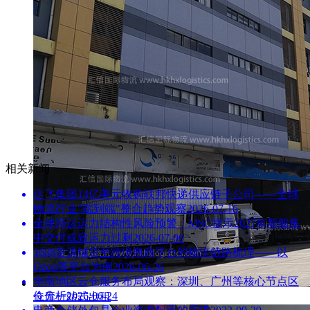
相关新闻
达飞集团14亿美元收购联邦快递供应链子公司——全球
物流行业"端到端"整合趋势观察
2026-07-16
全球海运运力结构性风险预警：MSC提示2027年新船集
中交付或致运力过剩
2026-07-06
1688货源铺货至跨境电商平台的物流链路梳理——以
Ozon等平台为例
2026-06-26
华南地区云仓服务布局观察：深圳、广州等核心节点区
位分析
2026-06-24
仓库一站式出租