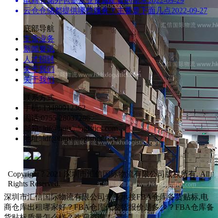
电商仓储外包是企业资源配置的需求
2022-09-29
云仓仓储都提供哪些服务？主要是下面几点
2022-09-27
底部导航
主营业务
新闻资讯
人才招聘
关于我们
关于我们
联系方式
手机: 13480912362
固话:0755-28037286
邮箱: ldf@huixinlogistics.com
地址: ldf@huixinlogistics.com
Copyright ? 2021 深圳市汇信国际物流有限公司版权所有. All
Rights Reserved.
深圳市汇信国际物流有限公司专业承接FBA仓库备货贴标,电
商仓库出租哪家好？FBA仓库代发货报价是多少？FBA仓库备
货贴标质量怎么样？欢迎咨询！