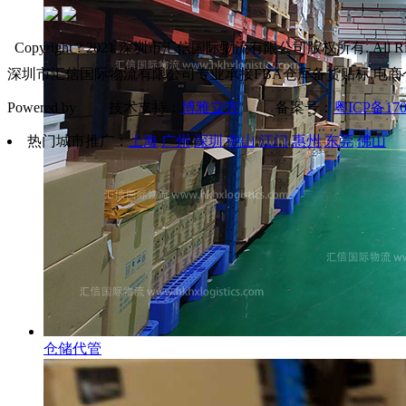
Copyright ? 2021 深圳市汇信国际物流有限公司版权所有. All Right
深圳市汇信国际物流有限公司专业承接FBA仓库备货贴标,电商
Powered by 技术支持：
博雅立方
备案号：
粤ICP备170
热门城市推广：
上海
广州
深圳
中山
江门
惠州
东莞
佛山
仓储代管