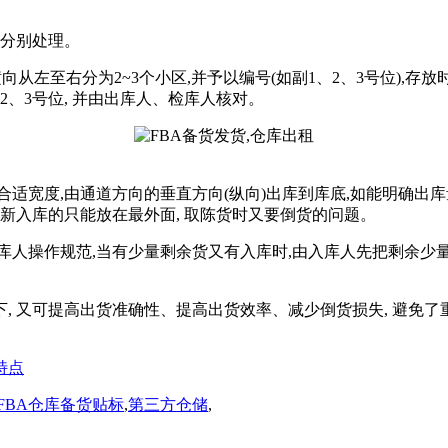
况分别处理。
向从左至右分为2~3个小区,并予以编号(如副1、2、3号位),存放
2、3号位, 并由出库人、检库人核对。
适宽度,由通道方向的垂直方向(纵向)出库到库底,如能明确出库
新入库的只能放在最外面, 取陈货时又要倒货的问题。
人操作规范,当有少量剩余货又有入库时,由入库人先把剩余少量
, 又可提高出货准确性、提高出货效率、减少倒货损失, 避免
特点
FBA仓库备货贴标
,
第三方仓储
,