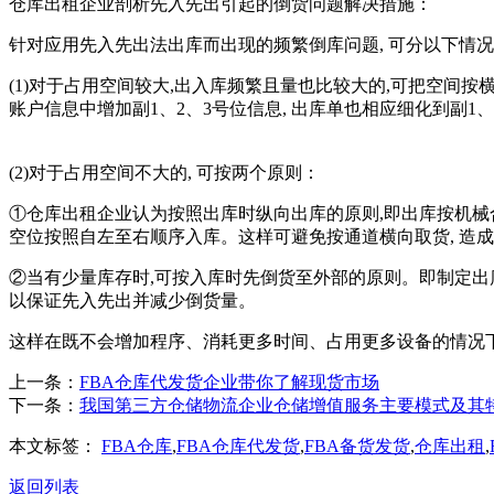
仓库出租企业剖析先入先出引起的倒货问题解决措施：
针对应用先入先出法出库而出现的频繁倒库问题, 可分以下情
(1)对于占用空间较大,出入库频繁且量也比较大的,可把空间按横
账户信息中增加副1、2、3号位信息, 出库单也相应细化到副1、
(2)对于占用空间不大的, 可按两个原则：
①仓库出租企业认为按照出库时纵向出库的原则,即出库按机械合
空位按照自左至右顺序入库。这样可避免按通道横向取货, 造成
②当有少量库存时,可按入库时先倒货至外部的原则。即制定出库
以保证先入先出并减少倒货量。
这样在既不会增加程序、消耗更多时间、占用更多设备的情况下
上一条：
FBA仓库代发货企业带你了解现货市场
下一条：
我国第三方仓储物流企业仓储增值服务主要模式及其
本文标签：
FBA仓库
,
FBA仓库代发货
,
FBA备货发货
,
仓库出租
,
返回列表