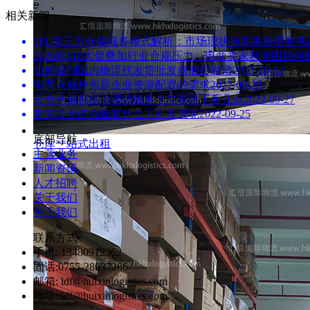
相关新闻
3PL第三方仓储服务模式解析：市场现状与商家选型参考
2026年618大促叠加行业合规压力，电商卖家利润困局
如何鉴别国内物流代发货批发商能否靠谱
2022-10-02
电商仓储外包是企业资源配置的需求
2022-09-29
云仓仓储都提供哪些服务？主要是下面几点
2022-09-27
将来云仓的会朝着什么方向发展呢
2022-09-25
底部导航
仓库一站式出租
主营业务
新闻资讯
人才招聘
关于我们
关于我们
联系方式
手机: 13480912362
固话:0755-28037286
邮箱: ldf@huixinlogistics.com
地址: ldf@huixinlogistics.com