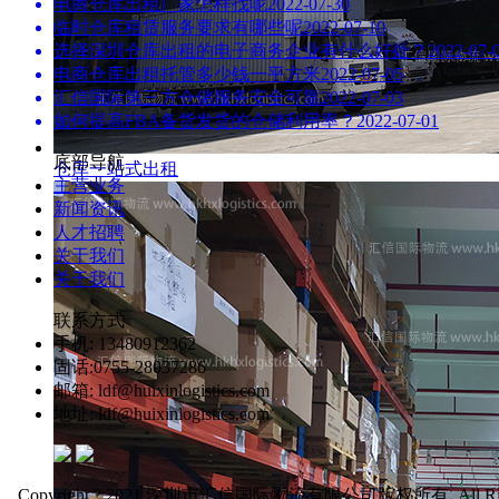
电商仓库出租厂家怎样找呢
2022-07-30
临时仓库租赁服务要求有哪些呢
2022-07-10
选择深圳仓库出租的电子商务企业有什么好处？
2022-07-
电商仓库出租托管多少钱一平方米
2022-07-05
汇信国际第三方仓储服务安全可靠
2022-07-03
如何提高FBA备货发货的仓储利用率？
2022-07-01
底部导航
仓库一站式出租
主营业务
新闻资讯
人才招聘
关于我们
关于我们
联系方式
手机: 13480912362
固话:0755-28037286
邮箱: ldf@huixinlogistics.com
地址: ldf@huixinlogistics.com
Copyright ? 2021 深圳市汇信国际物流有限公司版权所有. All Right