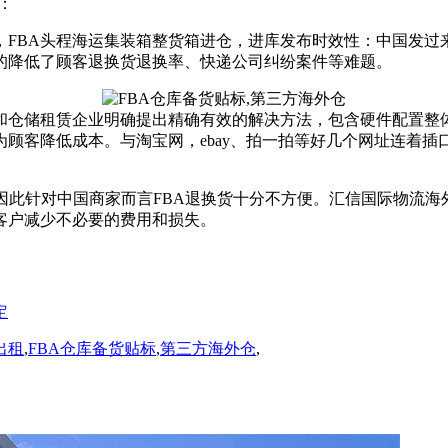
：
，FBA头程海运集装箱整货箱进仓，进库发布时效性：中国发过
的降低了顾客退换货退换率、快递公司纠纷案件等难题。
业和仓储租赁企业明确提出精确有效的解决方法，包含硬件配置整
顾客降低成本。与淘宝网，ebay、拍一拍等好几个网址连着
国，因此针对中国商家而言FBA退换货十分不方便。汇信国际物流
客户减少不必要的费用和损失。
定
出租
,
FBA仓库备货贴标
,
第三方海外仓
,