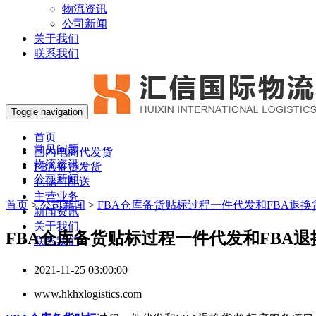
物流资讯
公司新闻
关于我们
联系我们
Toggle navigation
首页
常见问题
国内电商代发货
物流资讯
FBA备货发货
公司新闻
仓储与配送
主营业务
首页
>
公司新闻
>
FBA仓库备货贴标过程一件代发和FBA退换
新闻资讯
关于我们
FBA仓库备货贴标过程一件代发和FBA退
联系我们
2021-11-25 03:00:00
www.hkhxlogistics.com