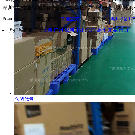
深圳市汇信国际物流有限公司专业承接FBA仓库备货贴标,电商
Powered by 技术支持：
博雅立方
备案号：
粤ICP备170
热门城市推广：
上海
广州
深圳
中山
江门
惠州
东莞
佛山
仓储代管