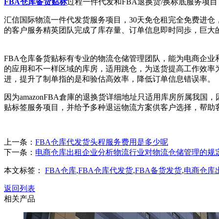
FBA仓库备货贴标
过程一件代发和FBA退换货/换标底服务项目
汇信国际物流一件代发货服务项目，30天免仓租完全免费进仓
的客户服务精英团队完成了库存量、订单信息即时同歩，巨大
FBA仓库备货贴标有专业的物流仓储管理团队，能为电商企
的应用和不一样区域的库房，适用跳仓，为送货提高工作效率为
进，提升了制单指的是和验估高效率，降低订单信息错误率。
因为amazonFBA倉庫的退换货详细地址只适用库房所属我
贴标签服务项目，并给予多种退运物流方案供客户选择，帮助
上一条：
FBA仓库代发货头程服务费用是多少呢
下一条：
电商仓库出租企业分析物流行业对物流仓储管理的规
本文标签：
FBA仓库
,
FBA仓库代发货
,
FBA备货发货
,
电商仓库
返回列表
相关产品