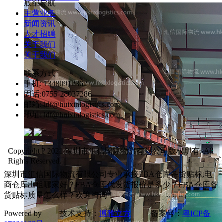
底部导航
主营业务
新闻资讯
人才招聘
关于我们
关于我们
联系方式
手机: 13480912362
固话:0755-28037286
邮箱: ldf@huixinlogistics.com
地址: ldf@huixinlogistics.com
Copyright ? 2021 深圳市汇信国际物流有限公司版权所有. All
Rights Reserved.
深圳市汇信国际物流有限公司专业承接FBA仓库备货贴标,电
商仓库出租哪家好？FBA仓库代发货报价是多少？FBA仓库备
货贴标质量怎么样？欢迎咨询！
Powered by 技术支持：
博雅立方
备案号：
粤ICP备