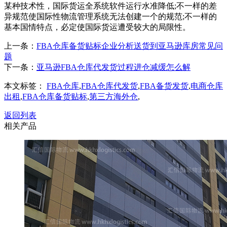
某种技术性，国际货运全系统软件运行水准降低;不一样的差
异规范使国际性物流管理系统无法创建一个的规范;不一样的
基本国情特点，必定使国际货运遭受较大的局限性。
上一条：
FBA仓库备货贴标企业分析送货到亚马逊库房常见问
题
下一条：
亚马逊FBA仓库代发货过程进仓减缓怎么解
本文标签：
FBA仓库
,
FBA仓库代发货
,
FBA备货发货
,
电商仓库
出租
,
FBA仓库备货贴标
,
第三方海外仓
,
返回列表
相关产品