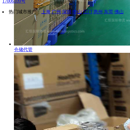
17006109号
热门城市推广：
上海
广州
深圳
中山
江门
惠州
东莞
佛山
仓储代管