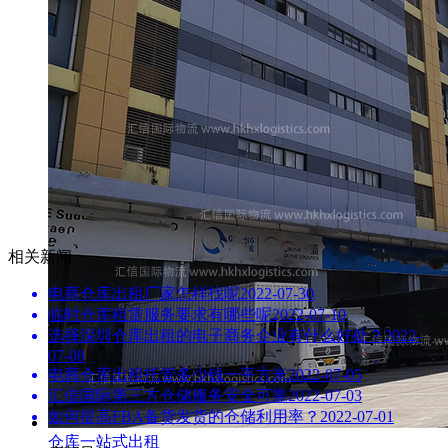
相关新闻
电商仓库出租厂家怎样找呢
2022-07-30
临时仓库租赁服务要求有哪些呢
2022-07-10
选择深圳仓库出租的电子商务企业有什么好处？
2022-
07-08
电商仓库出租托管多少钱一平方米
2022-07-05
汇信国际第三方仓储服务安全可靠
2022-07-03
如何提高FBA备货发货的仓储利用率？
2022-07-01
仓库一站式出租