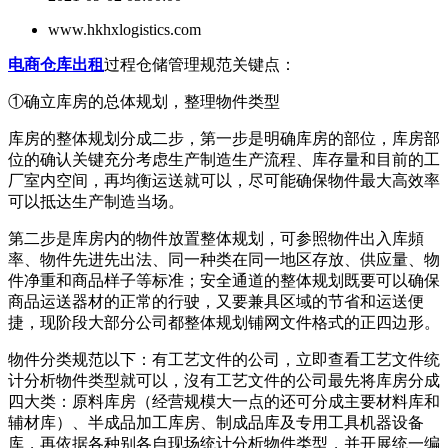
www.hkhxlogistics.com
电商仓库出租
过程仓储管理规范关键点：
①确立库房的总体规划，整理物件类型
库房的整体规划分成二步，第一步是明确库房的部位，库房部
位的确认关键充分考虑生产制造生产流程、库存量和目前的工
厂室内空间，再均衡运送就可以，尽可能确保物件最大高效率
可以抵达生产制造当场。
第二步是库房内的物件放置整体规划，可参照物件出入库頻
率、物件先进先出法、同一种类在同一地区存放、供应量、物
件净重和商品样子等标准；安全通道的整体规划既要可以确保
商品运送器材的正常的行驶，又要兼具区域的节省和运送便
捷，现阶段大部分公司都整体规划铺网文件格式的正四边形。
物件分类规范以下：有工艺文件的公司，立即查看工艺文件统
计分析物件类型就可以，沒有工艺文件的公司最先将库房分成
四大类：原料库房（经营规模大一点的还可分成主要材料库和
辅材库）、半成品加工库房、制成品库及专用工具机器设备
库，再依据各种别各自现场统计分析物件类型，并开展统一编