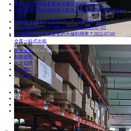
临时仓库租赁服务要求有哪些呢
2022-07-10
选择深圳仓库出租的电子商务企业有什么好处？
2022-
07-08
电商仓库出租托管多少钱一平方米
2022-07-05
汇信国际第三方仓储服务安全可靠
2022-07-03
如何提高FBA备货发货的仓储利用率？
2022-07-01
仓库一站式出租
底部导航
主营业务
新闻资讯
人才招聘
关于我们
关于我们
联系方式
手机: 13480912362
固话:0755-28037286
邮箱: ldf@huixinlogistics.com
地址: ldf@huixinlogistics.com