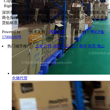
Copyright ? 2021 深圳市汇信国际物流有限公司版权所有. All
Rights Reserved.
深圳市汇信国际物流有限公司专业承接FBA仓库备货贴标,电
商仓库出租哪家好？FBA仓库代发货报价是多少？FBA仓库备
货贴标质量怎么样？欢迎咨询！
Powered by 技术支持：
博雅立方
备案号：
粤ICP备
17006109号
热门城市推广：
上海
广州
深圳
中山
江门
惠州
东莞
佛山
仓储代管