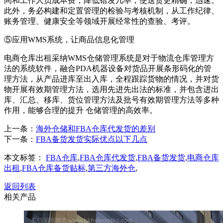
间和工作人员成本费，降低错发几率，使送货更精确，迅速。
此外，务必构建和定置管理的检验与考核机制，从工作纪律、
账务管理、健康安全等领域开展经常性的查验、考评。
⑤应用WMS系统，让商品信息化管理
电商仓库出租采纳WMS仓储管理系统是对于物流仓库管理方
法的系统软件，融合PDA机器设备对货品开展条形码化的管
理方法，从产品进库至出入库，全程跟踪货物的情况，并对货
物开展有效期管理方法，选用先进先出法的标准，并包含进出
库、汇总、移库、货位管理方法及批号有效期管理方法等多种
作用，能够合理的提升 仓储管理的高效率。
上一条：
海外仓储和FBA仓库代发货的差别
下一条：
FBA备货发货实际优点以下几点
本文标签：
FBA仓库
,
FBA仓库代发货
,
FBA备货发货
,
电商仓库
出租
,
FBA仓库备货贴标
,
第三方海外仓
,
返回列表
相关产品