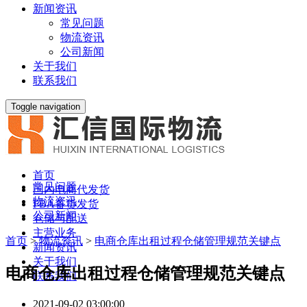
新闻资讯
常见问题
物流资讯
公司新闻
关于我们
联系我们
Toggle navigation
首页
常见问题
国内电商代发货
物流资讯
FBA备货发货
公司新闻
仓储与配送
主营业务
首页
>
物流资讯
>
电商仓库出租过程仓储管理规范关键点
新闻资讯
关于我们
电商仓库出租过程仓储管理规范关键点
联系我们
2021-09-02 03:00:00