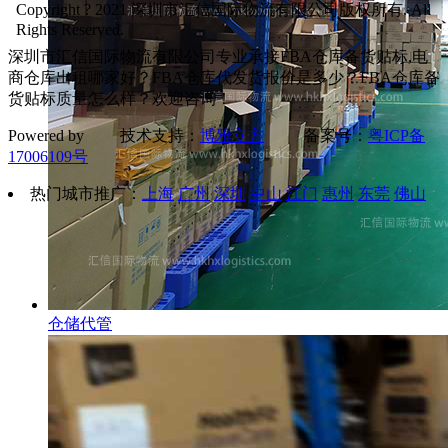
Copyright ? 2021 深圳市汇信国际物流有限公司版权所有. All
Rights Reserved.
深圳市汇信国际物流有限公司专业承接FBA仓库备货贴标,电
商仓库出租哪家好？FBA仓库代发货报价是多少？FBA仓库备
货贴标质量怎么样？欢迎咨询！
Powered by 技术支持：
博雅立方
备案号：
粤ICP备
17006109号
热门城市推广：
上海
广州
深圳
中山
江门
惠州
东莞
佛山
仓储代管