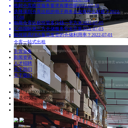
临时仓库租赁服务要求有哪些呢
2022-07-10
选择深圳仓库出租的电子商务企业有什么好处？
2022-
07-08
电商仓库出租托管多少钱一平方米
2022-07-05
汇信国际第三方仓储服务安全可靠
2022-07-03
如何提高FBA备货发货的仓储利用率？
2022-07-01
仓库一站式出租
底部导航
主营业务
新闻资讯
人才招聘
关于我们
关于我们
联系方式
手机: 13480912362
固话:0755-28037286
邮箱: ldf@huixinlogistics.com
地址: ldf@huixinlogistics.com