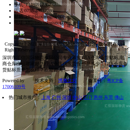
手机: 13480912362
固话:0755-28037286
邮箱: ldf@huixinlogistics.com
地址: ldf@huixinlogistics.com
Copyright ? 2021 深圳市汇信国际物流有限公司版权所有. All
Rights Reserved.
深圳市汇信国际物流有限公司专业承接FBA仓库备货贴标,电
商仓库出租哪家好？FBA仓库代发货报价是多少？FBA仓库备
货贴标质量怎么样？欢迎咨询！
Powered by 技术支持：
博雅立方
备案号：
粤ICP备
17006109号
热门城市推广：
上海
广州
深圳
中山
江门
惠州
东莞
佛山