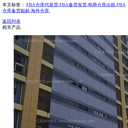
本文标签：
FBA仓库代发货
,
FBA备货发货
,
电商仓库出租
,
FBA
仓库备货贴标
,
海外仓库
,
返回列表
相关产品