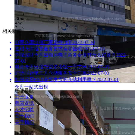
相关新闻
电商仓库出租厂家怎样找呢
2022-07-30
临时仓库租赁服务要求有哪些呢
2022-07-10
选择深圳仓库出租的电子商务企业有什么好处？
2022-
07-08
电商仓库出租托管多少钱一平方米
2022-07-05
汇信国际第三方仓储服务安全可靠
2022-07-03
如何提高FBA备货发货的仓储利用率？
2022-07-01
仓库一站式出租
底部导航
主营业务
新闻资讯
人才招聘
关于我们
关于我们
联系方式