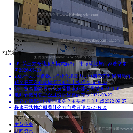
相关新闻
3PL第三方仓储服务模式解析：市场现状与商家选型参
考
2026-06-20
2026年618大促叠加行业合规压力，电商卖家利润困局何
解？第三方仓储物流云仓给出实招
2026-06-03
如何鉴别国内物流代发货批发商能否靠谱
2022-10-02
电商仓储外包是企业资源配置的需求
2022-09-29
云仓仓储都提供哪些服务？主要是下面几点
2022-09-27
将来云仓的会朝着什么方向发展呢
2022-09-25
仓库一站式出租
底部导航
主营业务
新闻资讯