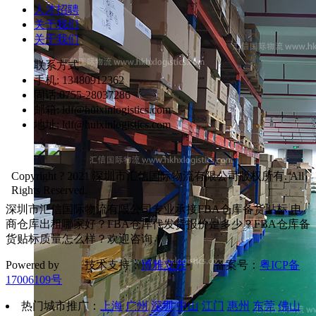
人才招聘
关于我们
关于我们
联系方式
手机: 13480912362
固话:0755-28037286
邮箱: ldf@huixinlogistics.com
地址: ldf@huixinlogistics.com
Copyright ? 2021 深圳市汇信国际物流有限公司版权所有. All
Rights Reserved.
深圳市汇信国际物流有限公司专业承接FBA仓库备货贴标,电
商仓库出租哪家好？FBA仓库代发货报价是多少？FBA仓库备
货贴标质量怎么样？欢迎咨询！
Powered by 技术支持：
博雅立方
备案号：
粤ICP备
17006109号
热门城市推广：
上海
广州
深圳
中山
江门
惠州
东莞
佛山