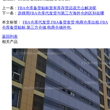
上一条：
FBA仓库备货贴标里有库存货品该怎么解决呢
下一条：
选择用FBA仓库代发货与第三方海外仓的区别在哪
本文标签：
FBA仓库代发货
,
FBA备货发货
,
电商仓库出租
,
FBA
仓库备货贴标
,
第三方仓储
,
电商仓储外包
,
返回列表
相关产品