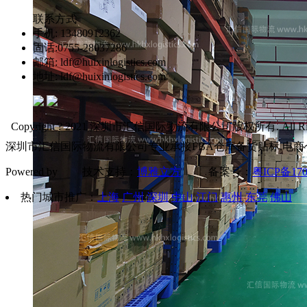
联系方式
手机: 13480912362
固话:0755-28037286
邮箱: ldf@huixinlogistics.com
地址: ldf@huixinlogistics.com
Copyright ? 2021 深圳市汇信国际物流有限公司版权所有. All Right
深圳市汇信国际物流有限公司专业承接FBA仓库备货贴标,电商
Powered by 技术支持：
博雅立方
备案号：
粤ICP备170
热门城市推广：
上海
广州
深圳
中山
江门
惠州
东莞
佛山