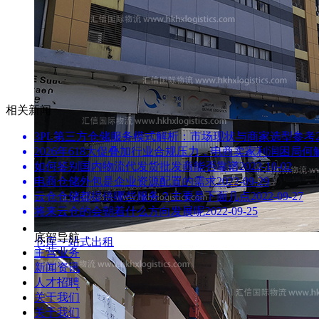
相关新闻
3PL第三方仓储服务模式解析：市场现状与商家选型参考
2026年618大促叠加行业合规压力，电商卖家利润困局
如何鉴别国内物流代发货批发商能否靠谱
2022-10-02
电商仓储外包是企业资源配置的需求
2022-09-29
云仓仓储都提供哪些服务？主要是下面几点
2022-09-27
将来云仓的会朝着什么方向发展呢
2022-09-25
底部导航
仓库一站式出租
主营业务
新闻资讯
人才招聘
关于我们
关于我们