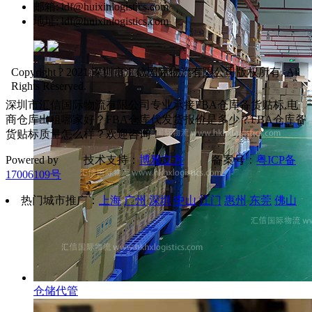
邮箱: ldf@huixinlogistics.com
地址: ldf@huixinlogistics.com
Copyright ? 2021 深圳市汇信国际物流有限公司版权所有. All
Rights Reserved.
深圳市汇信国际物流有限公司专业承接FBA仓库备货贴标,电
商仓库出租哪家好？FBA仓库代发货报价是多少？FBA仓库备
货贴标质量怎么样？欢迎咨询！
Powered by 技术支持：
博雅立方
备案号：
粤ICP备
17006109号
热门城市推广：
上海
广州
深圳
中山
江门
惠州
东莞
佛山
仓储代管