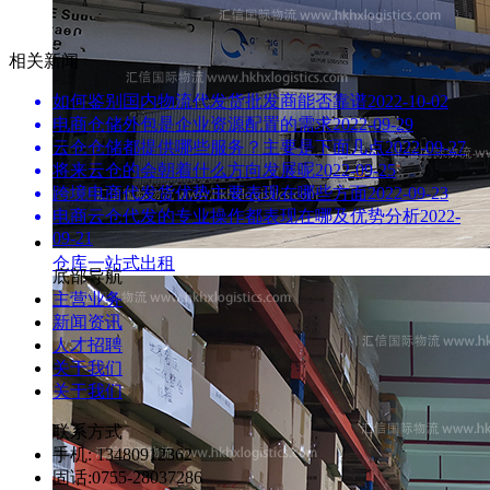
相关新闻
如何鉴别国内物流代发货批发商能否靠谱
2022-10-02
电商仓储外包是企业资源配置的需求
2022-09-29
云仓仓储都提供哪些服务？主要是下面几点
2022-09-27
将来云仓的会朝着什么方向发展呢
2022-09-25
跨境电商代发货优势主要表现在哪些方面
2022-09-23
电商云仓代发的专业操作都表现在哪及优势分析
2022-
09-21
仓库一站式出租
底部导航
主营业务
新闻资讯
人才招聘
关于我们
关于我们
联系方式
手机: 13480912362
固话:0755-28037286