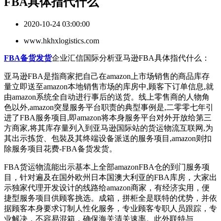
FBA具体指代什么
2020-10-24 03:00:00
www.hkhxlogistics.com
FBA备货发货
企业汇信国际分析亚马逊FBA具体指代什么：
亚马逊FBA是指商家把自己在amazon上市场销售的商品库存
量立即送至amazon本地销售市场的库房中,顾客下订单信息,就
由amazon系统全自动进行事后的送货。线上零售商的人物角
色以外,amazon突显服务平台职责的典型事例是,二零零七年引
进了FBA服务项目,即amazon将本身服务平台对外开放给第三
方商家,将其库存量列入到亚马逊国际站的货运物流互联网,为
其出示拣货、包裝及其终端设备派送的服务项目,amazon则扣
除服务项目花费-FBA备货发货。
FBA货运物流能出示基本上全部amazonFBA仓的到门服务项
目，针对遍及在国外欧州日本国澳大利亚的FBA库房，大家出
示独家代理开发设计的线路给amazon商家，有经济实用，便
捷型服务项目供顾客挑选。成箱，拼柜全是联特的优势，并依
据顾客本身要求订制人性化服务，专业顾客专职人员跟踪，专
业解决，不容易混箱，确保海关清关速率。此外联特与