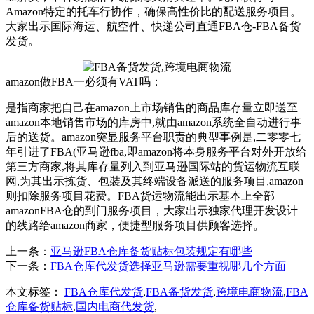
Amazon特定的托车行协作，确保高性价比的配送服务项目。
大家出示国际海运、航空件、快递公司直通FBA仓-FBA备货
发货。
amazon做FBA一必须有VAT吗：
是指商家把自己在amazon上市场销售的商品库存量立即送至
amazon本地销售市场的库房中,就由amazon系统全自动进行事
后的送货。amazon突显服务平台职责的典型事例是,二零零七
年引进了FBA(亚马逊fba,即amazon将本身服务平台对外开放给
第三方商家,将其库存量列入到亚马逊国际站的货运物流互联
网,为其出示拣货、包裝及其终端设备派送的服务项目,amazon
则扣除服务项目花费。FBA货运物流能出示基本上全部
amazonFBA仓的到门服务项目，大家出示独家代理开发设计
的线路给amazon商家，便捷型服务项目供顾客选择。
上一条：
亚马逊FBA仓库备货贴标包装规定有哪些
下一条：
FBA仓库代发货选择亚马逊需要重视哪几个方面
本文标签：
FBA仓库代发货
,
FBA备货发货
,
跨境电商物流
,
FBA
仓库备货贴标
,
国内电商代发货
,