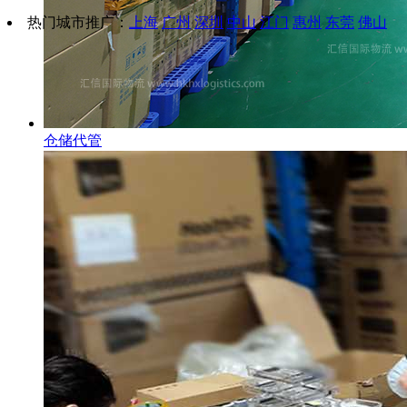
热门城市推广：
上海
广州
深圳
中山
江门
惠州
东莞
佛山
仓储代管