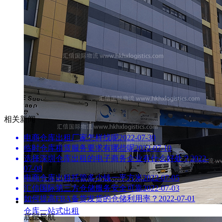
相关新闻
电商仓库出租厂家怎样找呢
2022-07-30
临时仓库租赁服务要求有哪些呢
2022-07-10
选择深圳仓库出租的电子商务企业有什么好处？
2022-
07-08
电商仓库出租托管多少钱一平方米
2022-07-05
汇信国际第三方仓储服务安全可靠
2022-07-03
如何提高FBA备货发货的仓储利用率？
2022-07-01
仓库一站式出租
底部导航