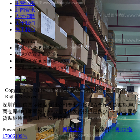
主营业务
新闻资讯
人才招聘
关于我们
关于我们
联系方式
手机: 13480912362
固话:0755-28037286
邮箱: ldf@huixinlogistics.com
地址: ldf@huixinlogistics.com
Copyright ? 2021 深圳市汇信国际物流有限公司版权所有. All
Rights Reserved.
深圳市汇信国际物流有限公司专业承接FBA仓库备货贴标,电
商仓库出租哪家好？FBA仓库代发货报价是多少？FBA仓库备
货贴标质量怎么样？欢迎咨询！
Powered by 技术支持：
博雅立方
备案号：
粤ICP备
17006109号