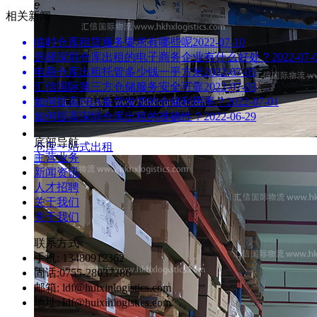
相关新闻
临时仓库租赁服务要求有哪些呢
2022-07-10
选择深圳仓库出租的电子商务企业有什么好处？
2022-07-
电商仓库出租托管多少钱一平方米
2022-07-05
汇信国际第三方仓储服务安全可靠
2022-07-03
如何提高FBA备货发货的仓储利用率？
2022-07-01
如何提高深圳仓库出租的准确性？
2022-06-29
底部导航
仓库一站式出租
主营业务
新闻资讯
人才招聘
关于我们
关于我们
联系方式
手机: 13480912362
固话:0755-28037286
邮箱: ldf@huixinlogistics.com
地址: ldf@huixinlogistics.com