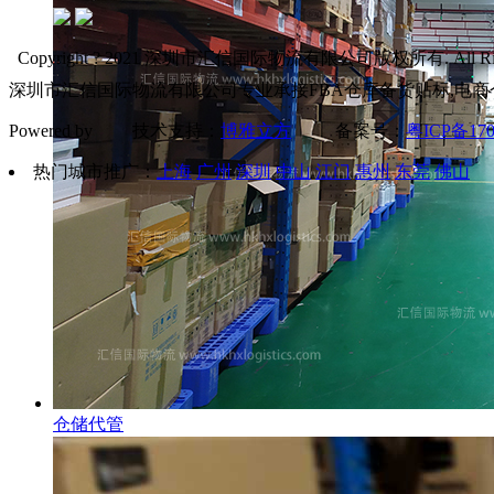
Copyright ? 2021 深圳市汇信国际物流有限公司版权所有. All Right
深圳市汇信国际物流有限公司专业承接FBA仓库备货贴标,电商
Powered by 技术支持：
博雅立方
备案号：
粤ICP备170
热门城市推广：
上海
广州
深圳
中山
江门
惠州
东莞
佛山
仓储代管