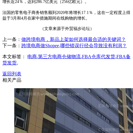
增长近24％，达到286.7亿美元（256亿欧元）。
法国的零售电子商务销售额到
2020年将增长17.1％，这在一定程度上得
益于3月和4月在家中措施期间在线购物的增长。
（文章来源于外贸福步论坛）
上一条：
做跨境电商，新品上架如何选择最合适的关键词？
下一条：
跨境电商做Shopee,哪些错误行径会导致没有利润？
本文标签：
电商
,
第三方电商仓储物流
,
FBA仓库代发货
,
FBA备
货发货
,
返回列表
相关产品