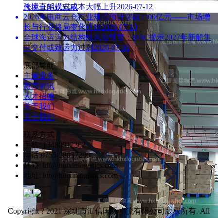
跨境直邮模式成本大幅上升
2026-07-12
仓库一站式出租
2026年电商云仓行业规模预计突破2200亿元——市场增
长与行业格局变化观察
2026-07-10
全球海运运力结构性风险预警：MSC提示2027年新船集
中交付或致运力过剩
2026-07-06
底部导航
主营业务
新闻资讯
人才招聘
关于我们
关于我们
联系方式
手机: 13480912362
固话:0755-28037286
邮箱: ldf@huixinlogistics.com
地址: ldf@huixinlogistics.com
Copyright ? 2021 深圳市汇信国际物流有限公司版权所有. All