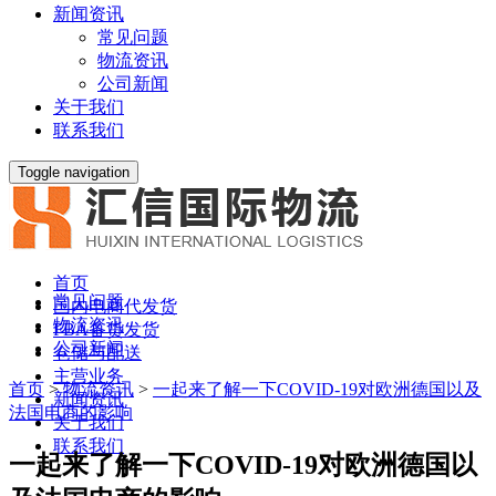
新闻资讯
常见问题
物流资讯
公司新闻
关于我们
联系我们
Toggle navigation
首页
常见问题
国内电商代发货
物流资讯
FBA备货发货
公司新闻
仓储与配送
主营业务
首页
>
物流资讯
>
一起来了解一下COVID-19对欧洲德国以及
新闻资讯
法国电商的影响
关于我们
联系我们
一起来了解一下COVID-19对欧洲德国以