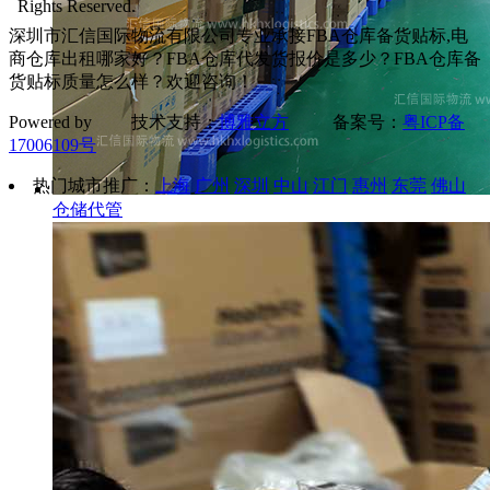
Rights Reserved.
深圳市汇信国际物流有限公司专业承接FBA仓库备货贴标,电
商仓库出租哪家好？FBA仓库代发货报价是多少？FBA仓库备
货贴标质量怎么样？欢迎咨询！
Powered by 技术支持：
博雅立方
备案号：
粤ICP备
17006109号
热门城市推广：
上海
广州
深圳
中山
江门
惠州
东莞
佛山
仓储代管