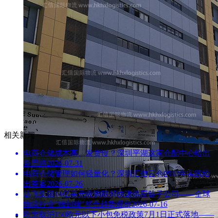
相关新闻
电商仓储成本高、发货慢？深圳平湖这家仓配中心给出
新思路
2026-07-31
电商仓储管理如何轻量化？深圳汇信云仓的12年实践给
出答案
2026-07-26
达飞集团14亿美元收购联邦快递供应链子公司——全球
物流行业"端到端"整合趋势观察
2026-07-16
欧盟取消150欧元以下小包免税政策7月1日正式落地——