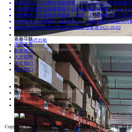
全球海运运力结构性风险预警：MSC提示2027年新船集
1688货源铺货至跨境电商平台的物流链路梳理——以Ozo
华南地区云仓服务布局观察：深圳、广州等核心节点区位
2026年618大促叠加行业合规压力，电商卖家利润困局
如何鉴别国内物流代发货批发商能否靠谱
2022-10-02
底部导航
仓库一站式出租
主营业务
新闻资讯
人才招聘
关于我们
关于我们
联系方式
手机: 13480912362
固话:0755-28037286
邮箱: ldf@huixinlogistics.com
地址: ldf@huixinlogistics.com
Copyright ? 2021 深圳市汇信国际物流有限公司版权所有. All Right