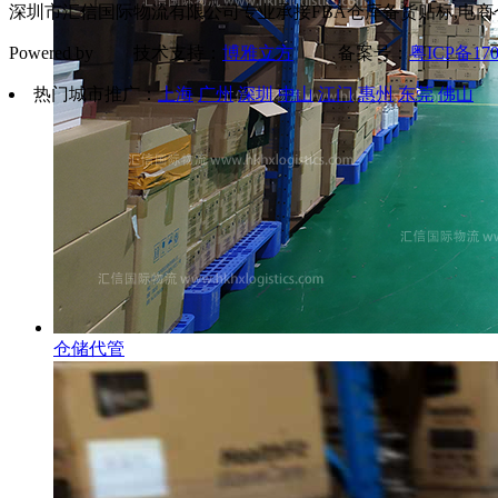
深圳市汇信国际物流有限公司专业承接FBA仓库备货贴标,电商
Powered by 技术支持：
博雅立方
备案号：
粤ICP备170
热门城市推广：
上海
广州
深圳
中山
江门
惠州
东莞
佛山
仓储代管