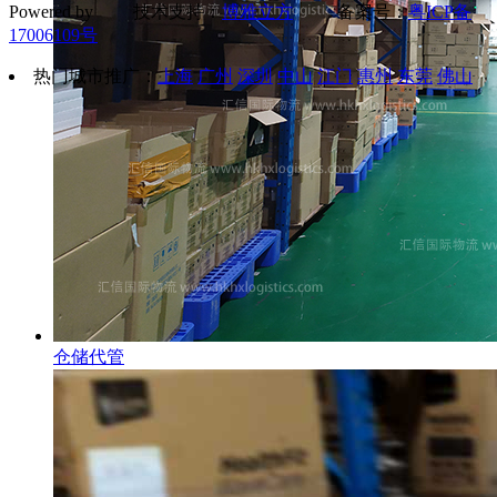
Powered by 技术支持：
博雅立方
备案号：
粤ICP备
17006109号
热门城市推广：
上海
广州
深圳
中山
江门
惠州
东莞
佛山
仓储代管