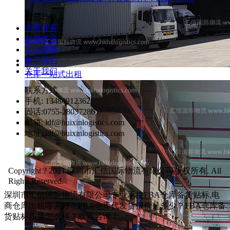
底部导航
主营业务
新闻资讯
人才招聘
关于我们
关于我们
仓库一站式出租
联系方式
手机: 13480912362
固话:0755-28037286
邮箱: ldf@huixinlogistics.com
地址: ldf@huixinlogistics.com
Copyright ? 2021 深圳市汇信国际物流有限公司版权所有. All
Rights Reserved.
深圳市汇信国际物流有限公司专业承接FBA仓库备货贴标,电
商仓库出租哪家好？FBA仓库代发货报价是多少？FBA仓库备
货贴标质量怎么样？欢迎咨询！