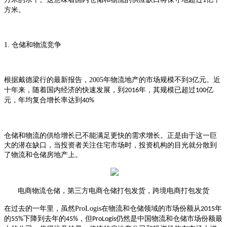
1
方米。
1.
仓储和物流竞争
根据戴德梁行的最新报告，
2005
年物流地产的市场规模不到
亿元。近
3
十年来，随着国内经济的快速发展，到
年，其规模已超过
亿
2016
100
元，年均复合增长率达到
40%
仓储和物流的供给增长已不能满足更快的需求增长。正是由于这一巨
大的潜在缺口，当投资者关注住宅市场时，投资机构的目光就分散到
了物流和仓储房地产上。
电商物流仓储，第三方电商仓储打包发货，跨境电商打包发货
在过去的一年里，虽然
ProLogis
在物流和仓储领域的市场份额从
年
2015
的
下降到去年的
，但
仍然是中国物流和仓储市场份额最
55%
45%
ProLogis