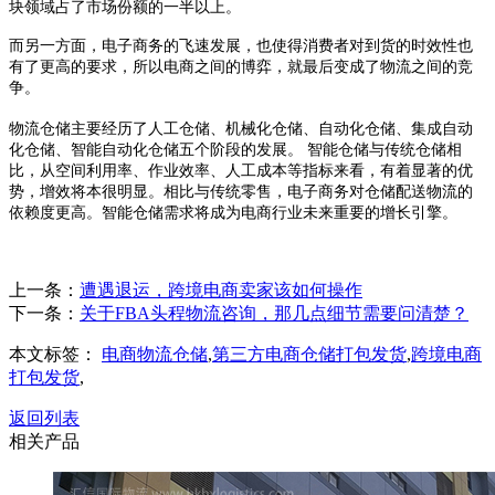
块领域占了市场份额的一半以上。
而另一方面，电子商务的飞速发展，也使得消费者对到货的时效性也
有了更高的要求，所以电商之间的博弈，就最后变成了物流之间的竞
争。
物流仓储主要经历了人工仓储、机械化仓储、自动化仓储、集成自动
化仓储、智能自动化仓储五
个
阶段
的发展
。
智能仓储与传统仓储相
比，从空间利用率、作业效率、人工成本等指标来看，
有着
显著
的优
势
，
增效将本很
明显。相比
与
传统零售，电子商务对仓储配送物流的
依赖度更高。智能仓储需求将成为电商行业未来重要的增长引擎。
上一条：
遭遇退运，跨境电商卖家该如何操作
下一条：
关于FBA头程物流咨询，那几点细节需要问清楚？
本文标签：
电商物流仓储
,
第三方电商仓储打包发货
,
跨境电商
打包发货
,
返回列表
相关产品