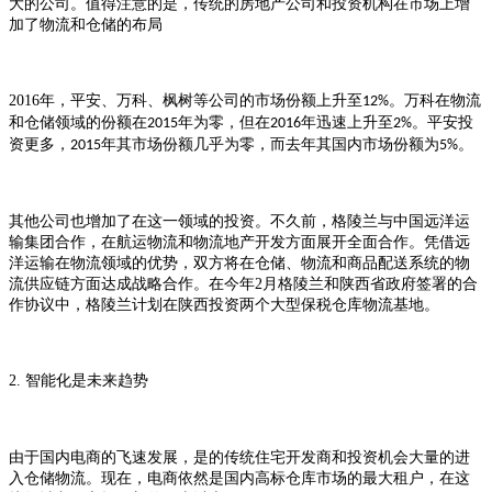
大的公司。值得注意的是，传统的房地产公司和投资机构在市场上增
加了物流和仓储的布局
2016
年，平安、万科、枫树等公司的市场份额上升至
。万科在物流
12%
和仓储领域的份额在
年为零，但在
年迅速上升至
。平安投
2015
2016
2%
资更多，
年其市场份额几乎为零，而去年其国内市场份额为
。
2015
5%
其他公司也增加了在这一领域的投资。不久前，格陵兰与中国远洋运
输集团合作，在航运物流和物流地产开发方面展开全面合作。凭借远
洋运输在物流领域的优势，双方将在仓储、物流和商品配送系统的物
流供应链方面达成战略合作。在今年
2
月格陵兰和陕西省政府签署的合
作协议中，格陵兰计划在陕西投资两个大型保税仓库物流基地。
2.
智能化是
未来趋势
由于国内电商的飞速发展，是的传统住宅开发商和投资机会大量的进
入仓储物流。现在，电商依然是国内高标仓库市场的最大租户，在这