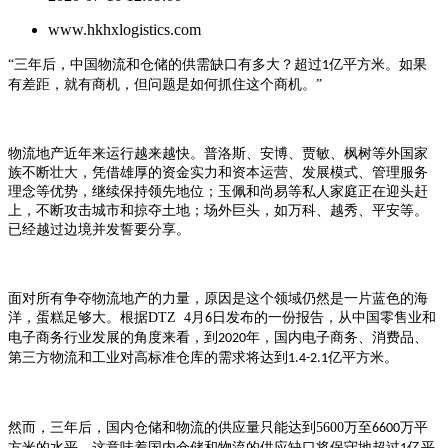
www.hkhxlogistics.com
“三年后，中国物流和仓储的供需缺口有多大？超过
亿平方米。如果
1
有差距，就有商机，但问题是如何抓住这个商机。”
物流地产近年来运行越来越快。普洛斯、安博、贾敏、枫树等外国家
族不断壮大，凭借雄厚的资金实力和资本运营、发展模式、管理服务
理念等优势，继续保持领先地位；玉佩和尚易等私人家庭正在迎头赶
上，不断攻击城市和掠夺土地；场外巨头，如万科、越秀、平安等。
已经越过边境并发誓要分享。
面对所有争夺物流地产的力量，原因是这个领域仍然是一片蓝色的海
洋，蛋糕足够大。根据
DTZ 4
月
日发布的一份报告，从中国零售业和
6
电子商务行业发展的角度来看，到
年，国内电子商务、消费品、
2020
第三方物流和工业对高标准仓库的需求将达到
亿平方米。
1.4-2.1
然而，三年后，国内仓储和物流的供应量只能达到
5600
万至
万平
6600
方米的水平。这意味着国内仓储和物流的供应缺口将保守地超过
亿平