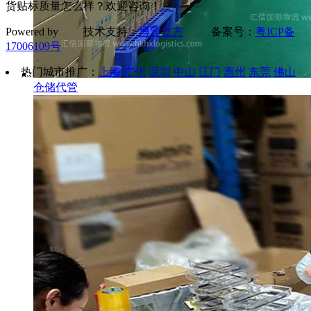
货贴标质量怎么样？欢迎咨询！
Powered by 技术支持：
博雅立方
备案号：
粤ICP备
17006109号
热门城市推广：
上海
广州
深圳
中山
江门
惠州
东莞
佛山
仓储代管