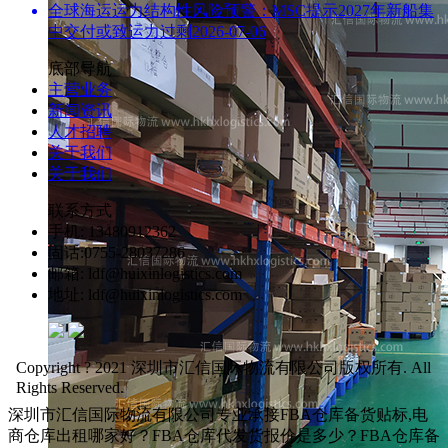
全球海运运力结构性风险预警：MSC提示2027年新船集
中交付或致运力过剩
2026-07-06
底部导航
主营业务
新闻资讯
人才招聘
关于我们
关于我们
联系方式
手机: 13480912362
固话:0755-28037286
邮箱: ldf@huixinlogistics.com
地址: ldf@huixinlogistics.com
Copyright ? 2021 深圳市汇信国际物流有限公司版权所有. All
Rights Reserved.
深圳市汇信国际物流有限公司专业承接FBA仓库备货贴标,电
商仓库出租哪家好？FBA仓库代发货报价是多少？FBA仓库备