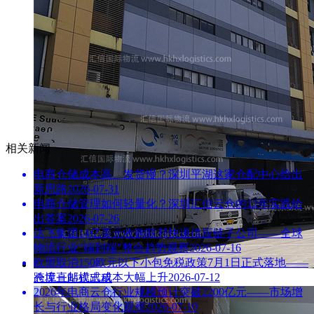
相关新闻
电商仓储成本高、发货慢？深圳平湖这家仓配中心给出
新思路
2026-07-31
电商仓储管理如何轻量化？深圳汇信云仓的12年实践给
出答案
2026-07-26
达飞集团14亿美元收购联邦快递供应链子公司——全球
物流行业"端到端"整合趋势观察
2026-07-16
欧盟取消150欧元以下小包免税政策7月1日正式落地——
跨境直邮模式成本大幅上升
2026-07-12
仓库一站式出租
2026年电商云仓行业规模预计突破2200亿元——市场增
长与行业格局变化观察
2026-07-10