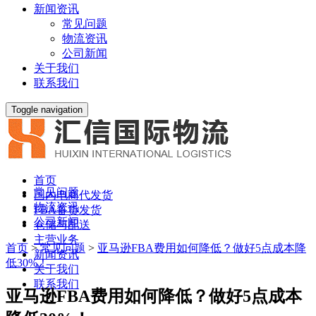
新闻资讯
常见问题
物流资讯
公司新闻
关于我们
联系我们
Toggle navigation
首页
常见问题
国内电商代发货
物流资讯
FBA备货发货
公司新闻
仓储与配送
主营业务
首页
>
常见问题
>
亚马逊FBA费用如何降低？做好5点成本降
新闻资讯
低30%！
关于我们
联系我们
亚马逊FBA费用如何降低？做好5点成本