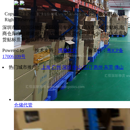
Copyright ? 2021 深圳市汇信国际物流有限公司版权所有. All
Rights Reserved.
深圳市汇信国际物流有限公司专业承接FBA仓库备货贴标,电
商仓库出租哪家好？FBA仓库代发货报价是多少？FBA仓库备
货贴标质量怎么样？欢迎咨询！
Powered by 技术支持：
博雅立方
备案号：
粤ICP备
17006109号
热门城市推广：
上海
广州
深圳
中山
江门
惠州
东莞
佛山
仓储代管