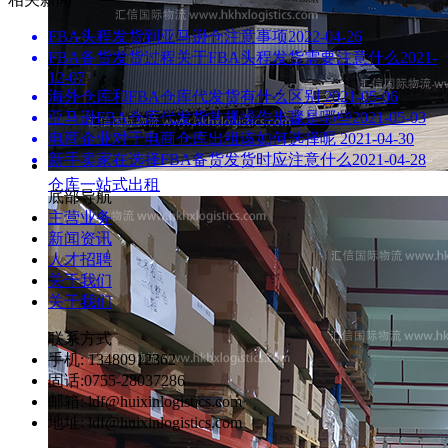
FBA头程发货到亚马逊仓注意事项
2022-04-26
FBA备货发货过程关于FBA头程发货需要注意什么
2021-
12-07
海外仓库和FBA仓库代发货有什么区别
2021-05-06
亚马逊FBA仓库代发货常规操作步骤是哪些
2021-05-03
电商企业对于电商仓库出租该如何选择呢
2021-04-30
新手卖家在选择FBA备货发货时应注意什么
2021-04-28
仓库一站式出租
底部导航
主营业务
新闻资讯
人才招聘
关于我们
关于我们
联系方式
手机: 13480912362
固话:0755-28037286
邮箱: ldf@huixinlogistics.com
地址: ldf@huixinlogistics.com