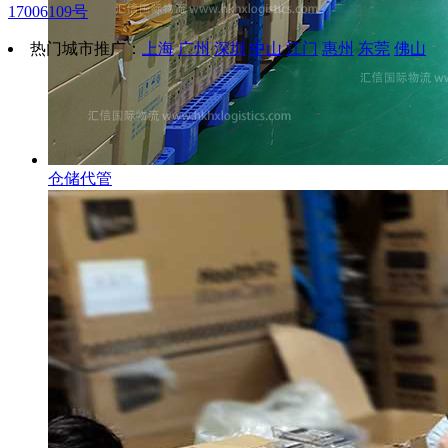
17006109号
热门城市推广：
上海
广州
深圳
中山
江门
惠州
东莞
佛山
仓储代管