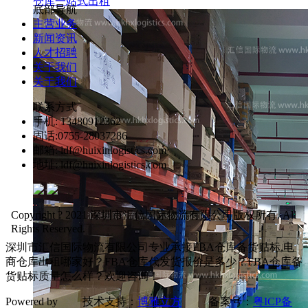
仓库一站式出租
底部导航
主营业务
新闻资讯
人才招聘
关于我们
关于我们
联系方式
手机: 13480912362
固话:0755-28037286
邮箱: ldf@huixinlogistics.com
地址: ldf@huixinlogistics.com
Copyright ? 2021 深圳市汇信国际物流有限公司版权所有. All
Rights Reserved.
深圳市汇信国际物流有限公司专业承接FBA仓库备货贴标,电
商仓库出租哪家好？FBA仓库代发货报价是多少？FBA仓库备
货贴标质量怎么样？欢迎咨询！
Powered by 技术支持：
博雅立方
备案号：
粤ICP备