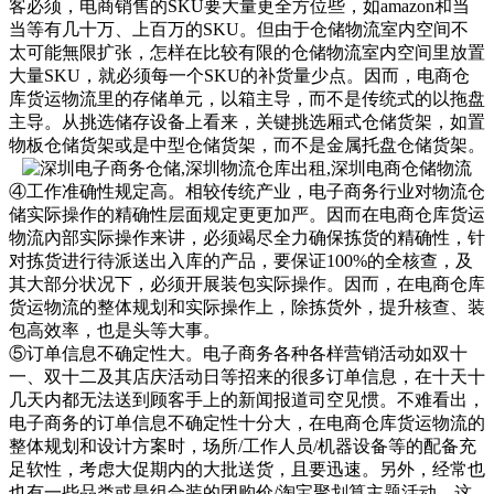
客必须，电商销售的SKU要大量更全方位些，如amazon和当
当等有几十万、上百万的SKU。但由于仓储物流室内空间不
太可能無限扩张，怎样在比较有限的仓储物流室内空间里放置
大量SKU，就必须每一个SKU的补货量少点。因而，电商仓
库货运物流里的存储单元，以箱主导，而不是传统式的以拖盘
主导。从挑选储存设备上看来，关键挑选厢式仓储货架，如置
物板仓储货架或是中型仓储货架，而不是金属托盘仓储货架。
④工作准确性规定高。相较传统产业，电子商务行业对物流仓
储实际操作的精确性层面规定更更加严。因而在电商仓库货运
物流內部实际操作来讲，必须竭尽全力确保拣货的精确性，针
对拣货进行待派送出入库的产品，要保证100%的全核查，及
其大部分状况下，必须开展装包实际操作。因而，在电商仓库
货运物流的整体规划和实际操作上，除拣货外，提升核查、装
包高效率，也是头等大事。
⑤订单信息不确定性大。电子商务各种各样营销活动如双十
一、双十二及其店庆活动日等招来的很多订单信息，在十天十
几天内都无法送到顾客手上的新闻报道司空见惯。不难看出，
电子商务的订单信息不确定性十分大，在电商仓库货运物流的
整体规划和设计方案时，场所/工作人员/机器设备等的配备充
足软性，考虑大促期内的大批送货，且要迅速。另外，经常也
也有一些品类或是组合装的团购价/淘宝聚划算主题活动，这