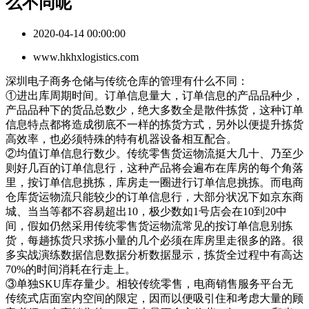
么不同呢
2020-04-14 00:00:00
www.hkhxlogistics.com
深圳电子商务仓储与传统仓库的管理有什么不同：
①进出库周期时间。订单信息量大，订单信息的产品品种少，
产品品种下的货品总数少，绝大多数全是散件拣货，这种订单
信息特点都将造成彻底不一样的拣货方式，另外以便提升拣货
高效率，也必须特殊的特有机器设备相互配合。
②均值订单信息行数少。传统零售货运物流挺大几十、乃至少
则好几百的订单信息行，这种产品将会遍布在库房的每个角落
里，按订单信息挑拣，库房走一圈进行订单信息挑拣。而电商
仓库货运物流只能较少的订单信息行，大部分状况下如京东商
城、当当等都不容易超出10，极少数如1号店会在10到20中
间，假如仍然采用传统零售货运物流常见的按订单信息别拣
货，每趟拣货只求拣小量的几个必须在库房里走很多的路。很
多实战演练数据信息数据分析数据显示，拣货全过程中有高达
70%的时间消耗在行走上。
③单独SKU库存量少。相较传统零售，电商销售服务平台无
传统式店面室内空间的限定，因而以便吸引住和考虑大量的顾