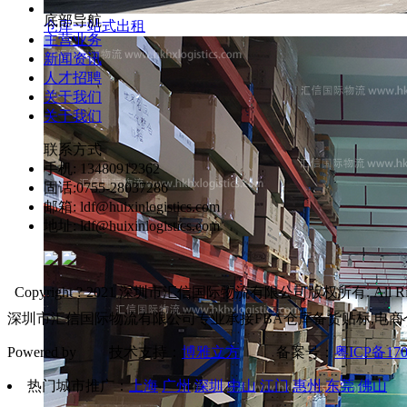
底部导航
仓库一站式出租
主营业务
新闻资讯
人才招聘
关于我们
关于我们
联系方式
手机: 13480912362
固话:0755-28037286
邮箱: ldf@huixinlogistics.com
地址: ldf@huixinlogistics.com
Copyright ? 2021 深圳市汇信国际物流有限公司版权所有. All Right
深圳市汇信国际物流有限公司专业承接FBA仓库备货贴标,电商
Powered by 技术支持：
博雅立方
备案号：
粤ICP备170
热门城市推广：
上海
广州
深圳
中山
江门
惠州
东莞
佛山