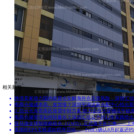
相关新闻
跨境卖家借力国内前置仓化解海外仓压货风险，深圳汇信
电商仓储成本高、发货慢？深圳平湖这家仓配中心给出新
汇信云仓东莞库区按需中转方案 助力企业大促物流平稳
电商仓储管理如何轻量化？深圳汇信云仓的12年实践给
亚马逊全球智能枢纽仓（GWD）正式落子长三角——上
美国IEEPA关税退款程序启动——FedEx确认8月起返还