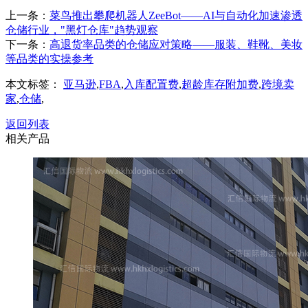
上一条：
菜鸟推出攀爬机器人ZeeBot——AI与自动化加速渗透
仓储行业，"黑灯仓库"趋势观察
下一条：
高退货率品类的仓储应对策略——服装、鞋靴、美妆
等品类的实操参考
本文标签：
亚马逊
,
FBA
,
入库配置费
,
超龄库存附加费
,
跨境卖
家
,
仓储
,
返回列表
相关产品