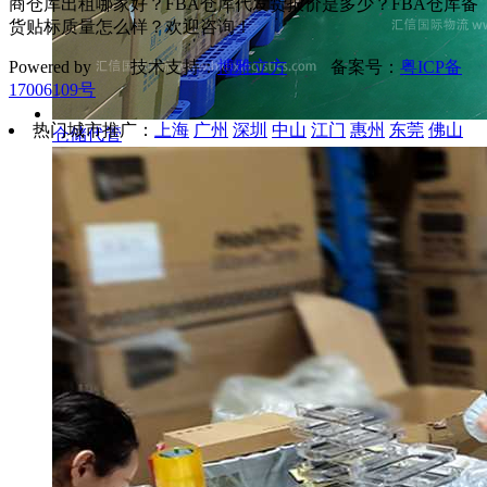
商仓库出租哪家好？FBA仓库代发货报价是多少？FBA仓库备
货贴标质量怎么样？欢迎咨询！
Powered by 技术支持：
博雅立方
备案号：
粤ICP备
17006109号
热门城市推广：
上海
广州
深圳
中山
江门
惠州
东莞
佛山
仓储代管