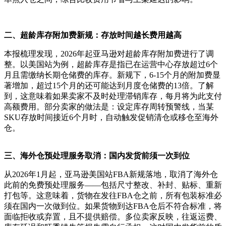
二、超龄库存附加费新规：存放时间越长费用越高
本报梳理发现，
2026年起亚马逊对超龄库存附加费进行了调
整。以美国站为例，超龄库存是指已在运营中心存放超过6个
月且需缴纳长期仓储费的库存。新规下，6-15个月的附加费显
著增加，超过15个月的还可能达到月度仓储费的13倍。了解
到，这意味着如果卖家不及时处理滞销库存，每月将为此支付
高额费用。部分卖家的做法是：设定库存周转预警线，当某
SKU存放时间接近6个月时，自动触发促销清仓或移仓至海外
仓。
三、海外仓预处理服务取消：国内发货前须一次到位
从
2026年1月起，亚马逊美国站FBA新规落地，取消了海外仓
此前的免费预处理服务——包括尺寸整改、补封、贴标、重新
打包等。这意味着，货物在发往FBA仓之前，所有包装标准必
须在国内一次做到位。如果货物到达FBA仓后不符合标准，将
面临拒收或弃置，且不提供赔偿。多位卖家反映，往返运费、