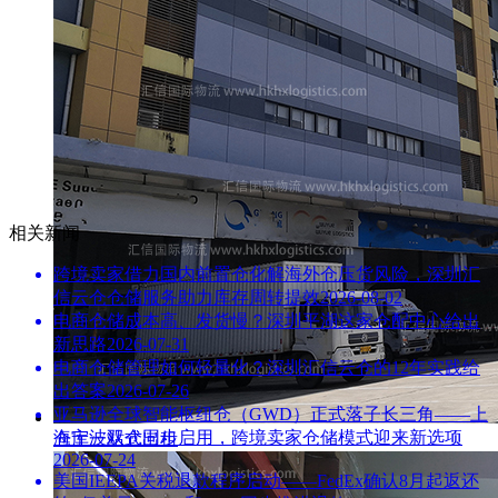
相关新闻
跨境卖家借力国内前置仓化解海外仓压货风险，深圳汇
信云仓仓储服务助力库存周转提效
2026-08-02
电商仓储成本高、发货慢？深圳平湖这家仓配中心给出
新思路
2026-07-31
电商仓储管理如何轻量化？深圳汇信云仓的12年实践给
出答案
2026-07-26
亚马逊全球智能枢纽仓（GWD）正式落子长三角——上
海宁波双仓同步启用，跨境卖家仓储模式迎来新选项
仓库一站式出租
2026-07-24
美国IEEPA关税退款程序启动——FedEx确认8月起返还