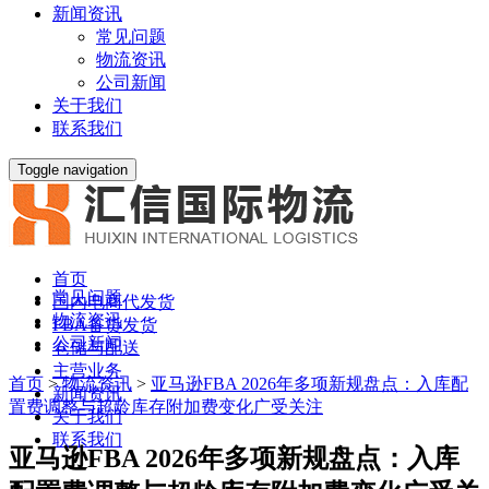
新闻资讯
常见问题
物流资讯
公司新闻
关于我们
联系我们
Toggle navigation
首页
常见问题
国内电商代发货
物流资讯
FBA备货发货
公司新闻
仓储与配送
主营业务
首页
>
物流资讯
>
亚马逊FBA 2026年多项新规盘点：入库配
新闻资讯
置费调整与超龄库存附加费变化广受关注
关于我们
联系我们
亚马逊FBA 2026年多项新规盘点：入库