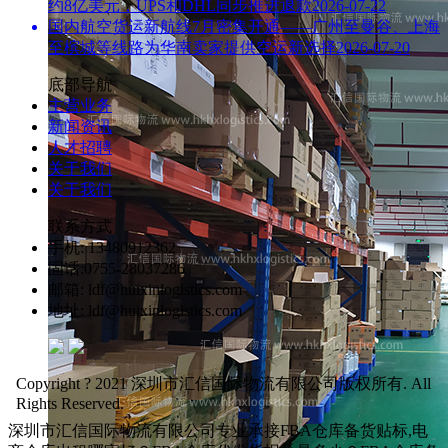
约8亿美元，UPS和DHL同步推进退款
2026-07-22
国内航空货运新航线7月密集开通——广州至曼谷、上海
至槟城等线路为华南卖家提供空运新选择
2026-07-20
底部导航
主营业务
新闻资讯
人才招聘
关于我们
关于我们
联系方式
手机: 13480912362
固话:0755-28037286
邮箱: ldf@huixinlogistics.com
地址: ldf@huixinlogistics.com
Copyright ? 2021 深圳市汇信国际物流有限公司版权所有. All
Rights Reserved.
深圳市汇信国际物流有限公司专业承接FBA仓库备货贴标,电