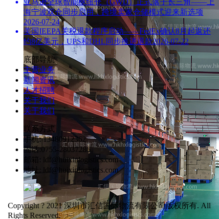
亚马逊全球智能枢纽仓（GWD）正式落子长三角——上
海宁波双仓同步启用，跨境卖家仓储模式迎来新选项
2026-07-24
美国IEEPA关税退款程序启动——FedEx确认8月起返还
约8亿美元，UPS和DHL同步推进退款
2026-07-22
底部导航
主营业务
新闻资讯
人才招聘
关于我们
关于我们
联系方式
手机: 13480912362
固话:0755-28037286
邮箱: ldf@huixinlogistics.com
地址: ldf@huixinlogistics.com
Copyright ? 2021 深圳市汇信国际物流有限公司版权所有. All
Rights Reserved.