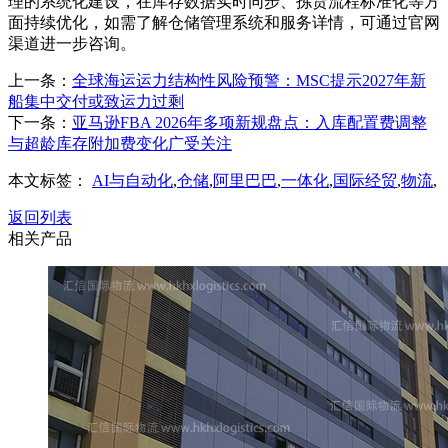
理的系统化建设，在库存数据实时同步、拣货流程标准化等方
面持续优化，如需了解仓储管理系统和服务详情，可通过官网
渠道进一步咨询。
上一条：
全球海运运力结构性风险预警：MSC提示2027年新
船集中交付或致运力过剩
下一条：
亚马逊FBA 2026年多项新规盘点：入库配置费调整
与超龄库存附加费变化广受关注
本文标签：
AI与自动化
,
仓储
,
阿里巴巴
,
一体化
,
国际经贸
,
物流
,
返回列表
相关产品