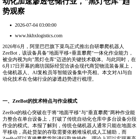
动化加速渗透仓储行业，"黑灯仓库"趋
势观察
2026-07-04 03:00:00
www.hkhxlogistics.com
2026年6月，阿里巴巴旗下菜鸟正式推出自研攀爬机器人
ZeeBot，该设备具备"地面平移+垂直攀爬"一体化作业能力，
被业内视为向"黑灯仓库"迈进的关键技术载体。与此同时，在
6月17日开幕的廊坊国际经贸洽谈会现代商贸物流装备展上，
仓储机器人、AI复检员等智能设备集中亮相。本文对AI与自
动化技术在仓储行业的渗透趋势进行梳理。
一、
ZeeBot的技术特点与作业模式
ZeeBot的核心突破在于将"地面平移"与"垂直攀爬"两种作业能
力整合在单台设备上，打破了传统自动化仓库中多台设备分段
作业的模式。本报了解到，传统仓储机器人通常只能在地面水
平移动，高处货架的存取需要依赖堆垛机或人工辅助，而
ZeeBot可以直接攀爬货架进行取放操作，理论上可以实现更高