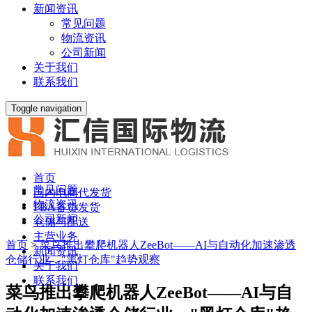
新闻资讯
常见问题
物流资讯
公司新闻
关于我们
联系我们
Toggle navigation
首页
常见问题
国内电商代发货
物流资讯
FBA备货发货
公司新闻
仓储与配送
主营业务
首页
>
菜鸟推出攀爬机器人ZeeBot——AI与自动化加速渗透
新闻资讯
仓储行业，"黑灯仓库"趋势观察
关于我们
联系我们
菜鸟推出攀爬机器人ZeeBot——AI与自