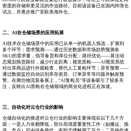
密度的存储和更灵活的作业路径。目前该设备已在国内跨境仓
试点，并逐步推广至欧美海外仓。
二、
AI在仓储场景的应用拓展
AI技术在仓储场景中的应用已从单一的机器人拣选，扩展到
多个环节：需求预测——通过历史数据和市场趋势预测各
SKU的需求量，指导备货和库位分配；路径优化——算法动
态规划拣货路径，减少行走距离；视觉质检——AI视觉系统
对出库商品进行外观检查，替代人工复检环节；异常预警——
通过数据监控自动识别库存差异、订单异常等问题并触发预
警。在廊坊物流装备展上，"AI复检员"等设备吸引了较多关
注，反映出AI质检在仓储领域的商业化进程正在加速。
三、自动化对云仓行业的影响
仓储自动化的推进对云仓行业的影响主要体现在以下几个方
面：一是人力依赖降低，部分高强度重复性工作（如搬运、拣
选、盘点）可由设备替代，有助于缓解用工压力；二是操作准