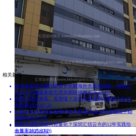
相关新闻
跨境卖家借力国内前置仓化解海外仓压货风险，深圳汇
信云仓仓储服务助力库存周转提效
2026-08-02
电商仓储成本高、发货慢？深圳平湖这家仓配中心给出
新思路
2026-07-31
汇信云仓东莞库区按需中转方案 助力企业大促物流平稳
周转
2026-07-28
电商仓储管理如何轻量化？深圳汇信云仓的12年实践给
出答案
2026-07-26
仓库一站式出租