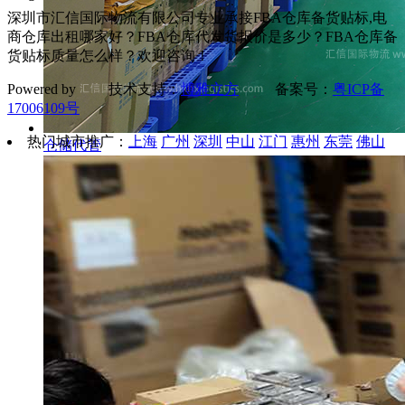
深圳市汇信国际物流有限公司专业承接FBA仓库备货贴标,电
商仓库出租哪家好？FBA仓库代发货报价是多少？FBA仓库备
货贴标质量怎么样？欢迎咨询！
Powered by 技术支持：
博雅立方
备案号：
粤ICP备
17006109号
热门城市推广：
上海
广州
深圳
中山
江门
惠州
东莞
佛山
仓储代管